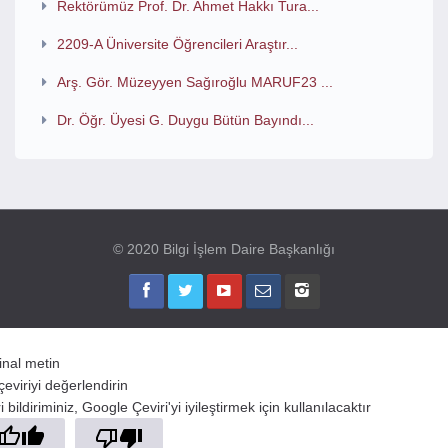
Rektörümüz Prof. Dr. Ahmet Hakkı Tura...
2209-A Üniversite Öğrencileri Araştır...
Arş. Gör. Müzeyyen Sağıroğlu MARUF23 ...
Dr. Öğr. Üyesi G. Duygu Bütün Bayındı...
© 2020 Bilgi İşlem Daire Başkanlığı
jinal metin
çeviriyi değerlendirin
 bildiriminiz, Google Çeviri'yi iyileştirmek için kullanılacaktır