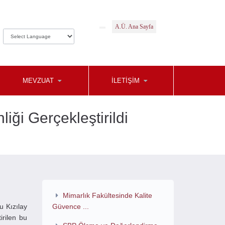
A.Ü. Ana Sayfa
MEVZUAT
İLETİŞİM
ği Gerçekleştirildi
Mimarlık Fakültesinde Kalite
u Kızılay
Güvence ...
irilen bu